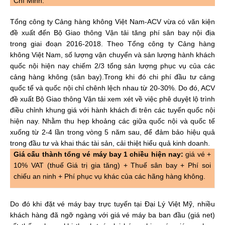
Chí Minh.
Tổng công ty Cảng hàng không Việt Nam-ACV vừa có văn kiện
đề xuất đến Bộ Giao thông Vận tải tăng phí sân bay nội địa
trong giai đoạn 2016-2018.
Theo Tổng công ty Cảng hàng
không Việt Nam, số lượng vận chuyển và sản lượng hành khách
quốc nội hiện nay chiếm 2/3 tổng sản lượng phục vụ của các
cảng hàng không (sân bay).Trong khi đó chi phí đầu tư cảng
quốc tế và quốc nội chỉ chênh lệch nhau từ 20-30%.
Do đó, ACV
đề xuất Bộ Giao thông Vận tải xem xét về việc phê duyệt lộ trình
điều chỉnh khung giá với hành khách đi trên các tuyến quốc nội
hiện nay. Nhằm thu hẹp khoảng các giữa quốc nội và quốc tế
xuống từ 2-4 lần trong vòng 5 năm sau, để đảm bảo hiệu quả
trong đầu tư và khai thác tài sản, cải thiệt hiểu quả kinh doanh.
Giá cấu thành tổng vé máy bay 1 chiều hiện nay:
giá vé +
10% VAT (thuế Giá trị gia tăng) + Thuế sân bay + Phí soi
chiếu an ninh + Phí phục vụ khác của các hãng hàng không.
Do đó khi đặt vé máy bay trực tuyến tại Đại Lý Việt Mỹ, nhiều
khách hàng đã ngỡ ngàng với giá vé máy ba ban đầu (giá net)