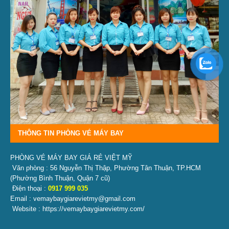
THÔNG TIN PHÒNG VÉ MÁY BAY
PHÒNG VÉ MÁY BAY GIÁ RẺ VIỆT MỸ
Văn phòng : 56 Nguyễn Thị Thập, Phường Tân Thuận, TP.HCM
(Phường Bình Thuận, Quận 7 cũ)
Điện thoại :
0917 999 035
Email : vemaybaygiarevietmy@gmail.com
Website : https://vemaybaygiarevietmy.com/