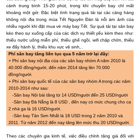
cánh trung bình 15-20 phút, trong khi chuyến bay chỉ mất
khoảng một giờ. Đặc biệt tình trạng quá tải tại các cảng hàng
không nội địa trong mùa Tết Nguyên Đán là nỗi ám ảnh của
nhiều người khi đặt mua vé máy bay Tết. Sự quá tải tại sân bay
kéo theo sự xuống cấp của các dịch vụ thiết yếu kèm theo như:
thiếu nước uống miễn phí, thiếu ghế ngồi, wifi chập chờn, thiếu
xe đẩy hành lý, thiếu khu vực vệ sinh,..
Phí sân bay tăng liên tục qua 5 năm trở lại đây:
+ Phí sân bay nội địa của các sân bay nhóm A năm 2010 là
40.000 đồng/người, đến năm 2014 tăng lên 70.000
đồng/người.
+ Phí sân bay quốc tế của các sân bay nhóm A trong các năm
2010-2014 như sau:
-Sân bay Nội bài tăng từ 14 USD/người đến 25 USD/người
-Sân bay Đà Nẵng là 8 USD , đến nay có mức chung cho ca
2 nhà ga là 16 USD/người.
-Sân bay Tân Sơn Nhất là 18 USD trong 2 năm 2010 và
2011. Từ năm 2012 đến nay tăng lên mức thu 20 USD/người.
Theo các chuyên gia kinh tế, việc điều chỉnh tăng giá đối với