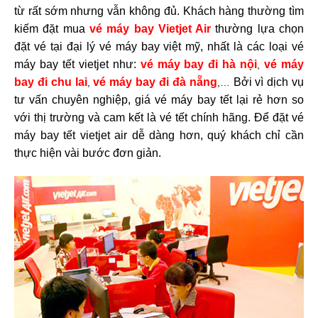
từ rất sớm nhưng vẫn không đủ. Khách hàng thường tìm
kiếm đặt mua
vé máy bay Vietjet Air
thường lựa chọn
đặt vé tại đại lý vé máy bay việt mỹ, nhất là các loại vé
máy bay tết vietjet như:
vé máy bay đi hà nội
vé máy
,
bay đi chu lai
vé máy bay đi đà nẵng
Bởi vì dịch vụ
,
,…
tư vấn chuyên nghiệp, giá vé máy bay tết lại rẻ hơn so
với thị trường và cam kết là vé tết chính hãng. Để đặt vé
máy bay tết vietjet air dễ dàng hơn, quý khách chỉ cần
thực hiện vài bước đơn giản.