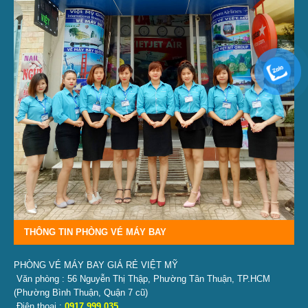
THÔNG TIN PHÒNG VÉ MÁY BAY
PHÒNG VÉ MÁY BAY GIÁ RẺ VIỆT MỸ
Văn phòng : 56 Nguyễn Thị Thập, Phường Tân Thuận, TP.HCM
(Phường Bình Thuận, Quận 7 cũ)
Điện thoại :
0917 999 035