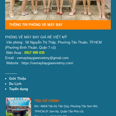
THÔNG TIN PHÒNG VÉ MÁY BAY
PHÒNG VÉ MÁY BAY GIÁ RẺ VIỆT MỸ
Văn phòng : 56 Nguyễn Thị Thập, Phường Tân Thuận, TP.HCM
(Phường Bình Thuận, Quận 7 cũ)
Điện thoại :
0917 999 035
Email : vemaybaygiarevietmy@gmail.com
Website : https://vemaybaygiarevietmy.com/
———–
Giới Thiệu
Du Lịch
Tuyển dụng
TRỤ SỞ CHÍNH
Đ/c: 466/8 Tân Kỳ Tân Qúy, Phường Tân Sơn Nhì,
TPHCM
(P. Sơn Kỳ, Quận Tân Phú cũ)