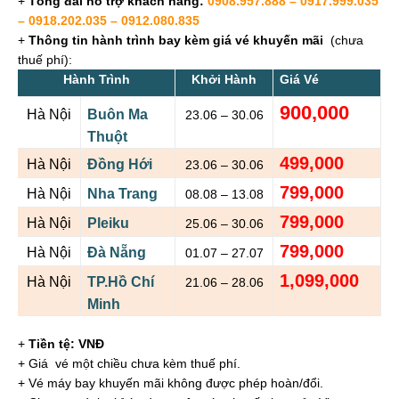
+
Tổng đài hỗ trợ khách hàng:
0908.957.888 – 0917.999.035
– 0918.202.035 – 0912.080.835
+
Thông tin hành trình bay kèm giá vé khuyến mãi
(chưa
thuế phí):
Hành Trình
Khởi Hành
Giá Vé
900,000
Hà Nội
Buôn Ma
23.06 – 30.06
Thuột
499,000
Hà Nội
Đồng Hới
23.06 – 30.06
799,000
Hà Nội
Nha Trang
08.08 – 13.08
799,000
Hà Nội
Pleiku
25.06 – 30.06
799,000
Hà Nội
Đà Nẵng
01.07 – 27.07
1,099,000
Hà Nội
TP.Hồ Chí
21.06 – 28.06
Minh
+
Tiền tệ: VNĐ
+ Giá vé một chiều chưa kèm thuế phí.
+ Vé máy bay khuyến mãi không được phép hoàn/đổi.