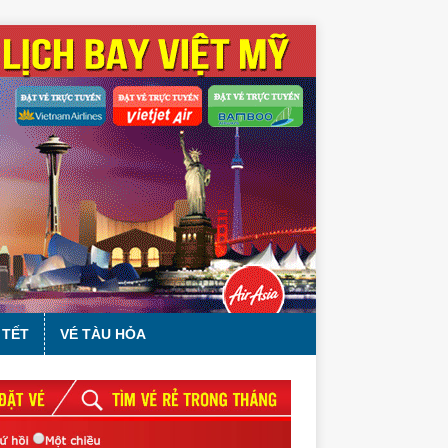
 TẾT
VÉ TÀU HỎA