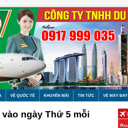
A
VÉ QUỐC TẾ
KHUYẾN MÃI
TIN TỨC
VÉ MÁY BAY
 vào ngày Thứ 5 mỗi