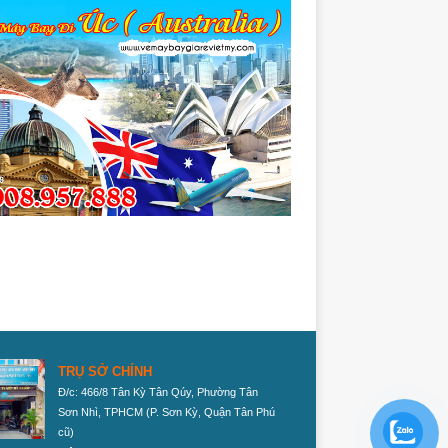
TRỤ SỞ CHÍNH
Đ/c: 466/8 Tân Kỳ Tân Qúy, Phường Tân
Sơn Nhì, TPHCM
(P. Sơn Kỳ, Quận Tân Phú
cũ)