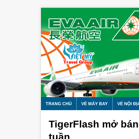
TRANG CHỦ
VÉ MÁY BAY
VÉ NỘI ĐỊ
TigerFlash mở bán
tuần