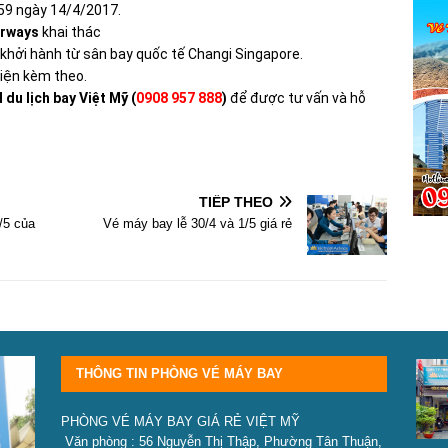
:59 ngày 14/4/2017.
irways
khai thác
khởi hành từ sân bay quốc tế Changi Singapore.
kiện kèm theo.
du lịch bay Việt Mỹ (
0908 957 888
)
để được tư vấn và hỗ
TIẾP THEO
/5 của
Vé máy bay lễ 30/4 và 1/5 giá rẻ
THÔNG TIN PHÒNG VÉ MÁY BAY
PHÒNG VÉ MÁY BAY GIÁ RẺ VIỆT MỸ
Văn phòng : 56 Nguyễn Thị Thập, Phường Tân Thuận,