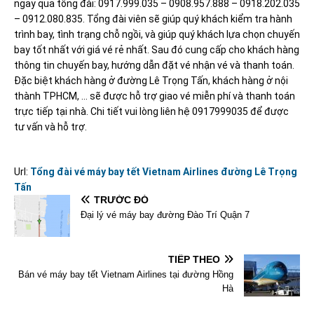
ngay qua tổng đài: 0917.999.035 – 0908.957.888 – 0918.202.035
– 0912.080.835. Tổng đài viên sẽ giúp quý khách kiểm tra hành
trình bay, tình trạng chỗ ngồi, và giúp quý khách lựa chọn chuyến
bay tốt nhất với giá vé rẻ nhất. Sau đó cung cấp cho khách hàng
thông tin chuyến bay, hướng dẫn đặt vé nhận vé và thanh toán.
Đặc biệt khách hàng ở đường Lê Trọng Tấn, khách hàng ở nội
thành TPHCM, … sẽ được hỗ trợ giao vé miễn phí và thanh toán
trực tiếp tại nhà. Chi tiết vui lòng liên hệ 0917999035 để được
tư vấn và hỗ trợ.
Url:
Tổng đài vé máy bay tết Vietnam Airlines đường Lê Trọng
Tấn
TRƯỚC ĐÓ
Đại lý vé máy bay đường Đào Trí Quận 7
TIẾP THEO
Bán vé máy bay tết Vietnam Airlines tại đường Hồng
Hà