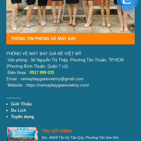
THÔNG TIN PHÒNG VÉ MÁY BAY
PHÒNG VÉ MÁY BAY GIÁ RẺ VIỆT MỸ
Văn phòng : 56 Nguyễn Thị Thập, Phường Tân Thuận, TP.HCM
(Phường Bình Thuận, Quận 7 cũ)
Điện thoại :
0917 999 035
Email : vemaybaygiarevietmy@gmail.com
Website : https://vemaybaygiarevietmy.com/
———–
Giới Thiệu
Du Lịch
Tuyển dụng
TRỤ SỞ CHÍNH
Đ/c: 466/8 Tân Kỳ Tân Qúy, Phường Tân Sơn Nhì,