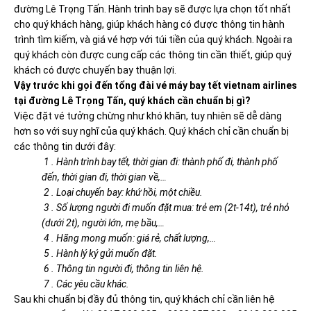
đường Lê Trọng Tấn. Hành trình bay sẽ được lựa chọn tốt nhất
cho quý khách hàng, giúp khách hàng có được thông tin hành
trình tìm kiếm, và giá vé hợp với túi tiền của quý khách. Ngoài ra
quý khách còn được cung cấp các thông tin cần thiết, giúp quý
khách có được chuyến bay thuận lợi.
Vậy trước khi gọi đến tổng đài vé máy bay tết vietnam airlines
tại đường Lê Trọng Tấn, quý khách cần chuẩn bị gì?
Việc đặt vé tưởng chừng như khó khăn, tuy nhiên sẽ dễ dàng
hơn so với suy nghĩ của quý khách. Quý khách chỉ cần chuẩn bị
các thông tin dưới đây:
1 . Hành trình bay tết, thời gian đi: thành phố đi, thành phố
đến, thời gian đi, thời gian về,…
2 . Loại chuyến bay: khứ hồi, một chiều.
3 . Số lượng người đi muốn đặt mua: trẻ em (2t-14t), trẻ nhỏ
(dưới 2t), người lớn, mẹ bầu,…
4 . Hãng mong muốn: giá rẻ, chất lượng,…
5 . Hành lý ký gửi muốn đặt.
6 . Thông tin người đi, thông tin liên hệ.
7 . Các yêu cầu khác.
Sau khi chuẩn bị đầy đủ thông tin, quý khách chỉ cần liên hệ