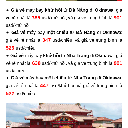
Giá vé
máy bay
khứ hồi
từ
Đà Nẵng
đi
Okinawa
: giá
✈
365
901
vé rẻ nhất là
usd/khứ hồi, và giá vé trung bình là
usd/khứ hồi
Giá vé
máy bay
một chiều
từ
Đà Nẵng
đi
Okinawa
:
✈
347
giá vé rẻ nhất là
usd/chiều, và giá vé trung bình là
525
usd/chiều.
Giá vé
máy bay
khứ hồi
từ
Nha Trang
đi
Okinawa
: giá
✈
638
901
vé rẻ nhất là
usd/khứ hồi, và giá vé trung bình là
usd/chiều
Giá vé
máy bay
một chiều
từ
Nha Trang
đi
Okinawa
:
✈
447
giá vé rẻ nhất là
usd/khứ hồi, và giá vé trung bình là
522
usd/chiều.