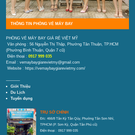
THÔNG TIN PHÒNG VÉ MÁY BAY
PHÒNG VÉ MÁY BAY GIÁ RẺ VIỆT MỸ
Văn phòng : 56 Nguyễn Thị Thập, Phường Tân Thuận, TP.HCM
(Phường Bình Thuận, Quận 7 cũ)
Điện thoại :
0917 999 035
Email : vemaybaygiarevietmy@gmail.com
Website : https://vemaybaygiarevietmy.com/
———–
Giới Thiệu
Du Lịch
Tuyển dụng
TRỤ SỞ CHÍNH
Đ/c: 466/8 Tân Kỳ Tân Qúy, Phường Tân Sơn Nhì,
TPHCM
(P. Sơn Kỳ, Quận Tân Phú cũ)
Điện thoại : 0917 999 035