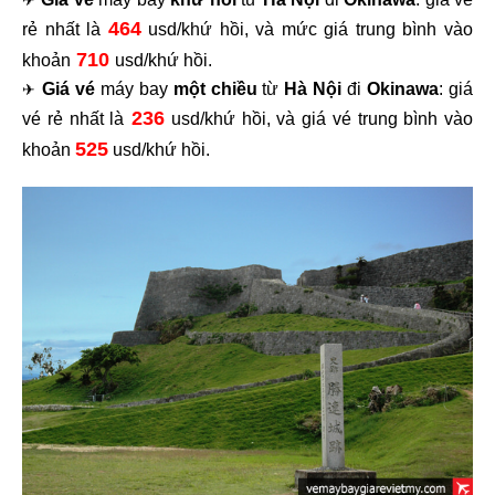
✈
464
rẻ nhất là
usd/khứ hồi, và mức giá trung bình vào
710
khoản
usd/khứ hồi.
Giá vé
máy bay
một chiều
từ
Hà Nội
đi
Okinawa
: giá
✈
236
vé rẻ nhất là
usd/khứ hồi, và giá vé trung bình vào
525
khoản
usd/khứ hồi.