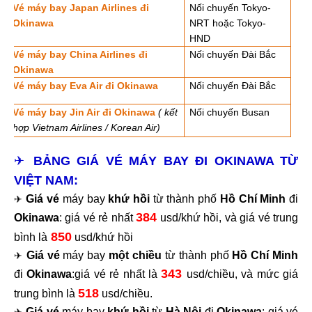
Vé máy bay Japan Airlines đi
Nối chuyến Tokyo-
Okinawa
NRT hoặc Tokyo-
HND
Vé máy bay China Airlines đi
Nối chuyến Đài Bắc
Okinawa
Vé máy bay Eva Air đi Okinawa
Nối chuyến Đài Bắc
Vé máy bay Jin Air đi Okinawa
( kết
Nối chuyến Busan
hợp Vietnam Airlines / Korean Air)
✈
BẢNG GIÁ VÉ MÁY BAY ĐI OKINAWA TỪ
VIỆT NAM:
Giá vé
máy bay
khứ hồi
từ thành phố
Hồ Chí Minh
đi
✈
384
Okinawa
: giá vé rẻ nhất
usd/khứ hồi, và giá vé trung
850
bình là
usd/khứ hồi
Giá vé
máy bay
một chiều
từ thành phố
Hồ Chí Minh
✈
343
đi
Okinawa
:giá vé rẻ nhất là
usd/chiều, và mức giá
518
trung bình là
usd/chiều.
Giá vé
máy bay
khứ hồi
từ
Hà Nội
đi
Okinawa
: giá vé