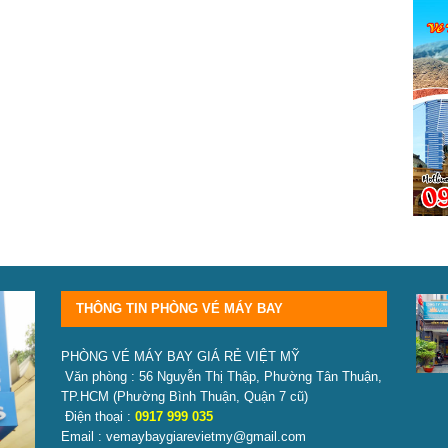
THÔNG TIN PHÒNG VÉ MÁY BAY
PHÒNG VÉ MÁY BAY GIÁ RẺ VIỆT MỸ
Văn phòng : 56 Nguyễn Thị Thập, Phường Tân Thuận,
TP.HCM
(Phường Bình Thuận, Quận 7 cũ)
Điện thoại :
0917 999 035
Email : vemaybaygiarevietmy@gmail.com