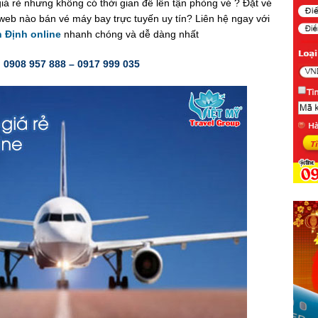
á rẻ nhưng không có thời gian để lên tận phòng vé ? Đặt vé
web nào bán vé máy bay trực tuyến uy tín? Liên hệ ngay với
h Định online
nhanh chóng và dễ dàng nhất
:
0908 957 888 – 0917 999 035