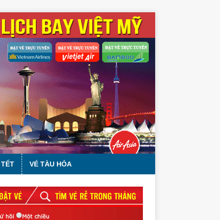
 TẾT
VÉ TÀU HỎA