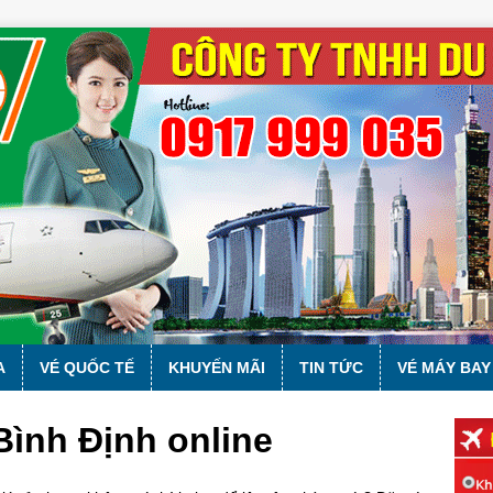
A
VÉ QUỐC TẾ
KHUYẾN MÃI
TIN TỨC
VÉ MÁY BAY
Bình Định online