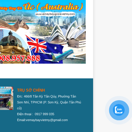
TRỤ SỞ CHÍNH
Đ/c: 466/8 Tân Kỳ Tân Qúy, Phường Tân
Sơn Nhì, TPHCM
(P. Sơn Kỳ, Quận Tân Phú
cũ)
Điện thoại : 0917 999 035
Email:vemaybayvietmy@gmail.com