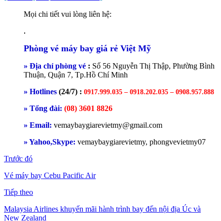
Mọi chi tiết vui lòng liên hệ:
Phòng vé máy bay giá rẻ Việt Mỹ
» Địa chỉ phòng vé
:
Số 56 Nguyễn Thị Thập, Phường Bình
Thuận, Quận 7, Tp.Hồ Chí Minh
» Hotlines
(24/7) :
0917.999.035 – 0918.202.035 – 0908.957.888
» Tổng đài:
(08) 3601 8826
» Email:
vemaybaygiarevietmy@gmail.com
» Yahoo,Skype:
vemaybaygiarevietmy, phongvevietmy07
Trước đó
Vé máy bay Cebu Pacific Air
Tiếp theo
Malaysia Airlines khuyến mãi hành trình bay đến nội địa Úc và
New Zealand