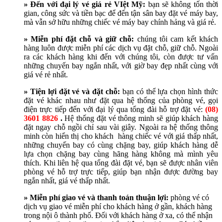
» Đến với đại lý vé giá rẻ VIệt Mỹ:
bạn sẽ không tốn thời
gian, công sức và tiền bạc để đến tận sân bay đặt vé máy bay,
mà vẫn sở hữu những chiếc vé máy bay chính hảng và giá rẻ.
» Miễn phí đặt chỗ và giữ chỗ:
chúng tôi cam kết khách
hàng luôn được miễn phí các dịch vụ đặt chỗ, giữ chỗ. Ngoài
ra các khách hàng khi đến với chúng tôi, còn được tư vấn
những chuyến bay ngắn nhất, với giờ bay đẹp nhất cùng với
giá vé rẻ nhất.
» Tiện lợi đặt vé và đặt chỗ:
bạ
n có thể lựa chọn hình thức
đặt vé khác nhau như đặt qua hệ thống của phòng vé, gọi
điện trực tiếp đến với đại lý qua tổng đài hỗ trợ đặt vé:
(08)
3601 8826
.
Hệ thống đặt vé thông minh sẽ giúp khách hàng
đặt ngay chỗ ngồi chỉ sau vài giây. Ngoài ra hệ thống thông
minh còn hiển thị cho khách hàng chiếc vé với giá thấp nhất,
những chuyến bay có cùng chặng bay, giúp khách hàng dễ
lựa chọn chặng bay cùng hãng hàng không mà mình yêu
thích. Khi liên hệ qua tổng đài đặt vé, bạn sẽ được nhân viên
phòng vé hỗ trợ trực tiếp, giúp bạn nhận được đường bay
ngắn nhất, giá vé thấp nhất.
» Miễn phí giao vé và thanh toán thuận lợi:
phòng vé có
dịch vụ giao vé miễn phí cho khách hàng ở gần, khách hàng
trong nội ô thành phố. Đối với khách hàng ở xa, có thể nhận