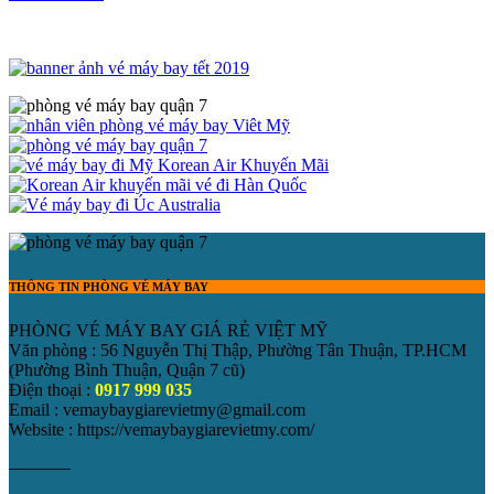
THÔNG TIN PHÒNG VÉ MÁY BAY
PHÒNG VÉ MÁY BAY GIÁ RẺ VIỆT MỸ
Văn phòng : 56 Nguyễn Thị Thập, Phường Tân Thuận, TP.HCM
(Phường Bình Thuận, Quận 7 cũ)
Điện thoại :
0917 999 035
Email : vemaybaygiarevietmy@gmail.com
Website : https://vemaybaygiarevietmy.com/
———–