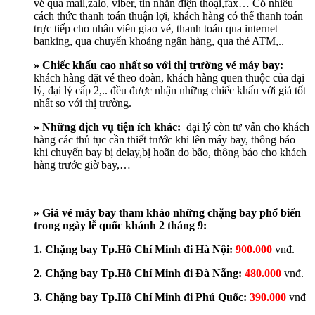
vé qua mail,zalo, viber, tin nhắn điện thoại,fax… Có nhiều
cách thức thanh toán thuận lợi, khách hàng có thể thanh toán
trực tiếp cho nhân viên giao vé, thanh toán qua internet
banking, qua chuyển khoảng ngân hàng, qua thẻ ATM,..
» Chiếc khấu cao nhất so với thị trường vé máy bay:
khách hàng đặt vé theo đoàn, khách hàng quen thuộc của đại
lý, đại lý cấp 2,.. đều được nhận những chiếc khấu với giá tốt
nhất so với thị trường.
» Những dịch vụ tiện ích khác:
đại lý còn tư vấn cho khách
hàng các thủ tục cần thiết trước khi lên máy bay, thông báo
khi chuyến bay bị delay,bị hoãn do bão, thông báo cho khách
hàng trước giờ bay,…
» Giá vé máy bay tham khảo những chặng bay phổ biến
trong ngày lễ quốc khánh 2 tháng 9:
1. Chặng bay Tp.Hồ Chí Minh đi Hà Nội:
900.000
vnđ.
2. Chặng bay Tp.Hồ Chí Minh đi Đà Nẵng:
480.000
vnđ.
3. Chặng bay Tp.Hồ Chí Minh đi Phú Quốc:
390.000
vnđ