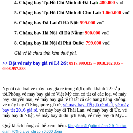
4. Chặng bay Tp.Hồ Chí Minh đi Đà Lạt
:
480.000
vnđ
5. Chặng bay Tp.Hồ Chí Minh đi Chu Lai:
1.060.000
vnđ.
6. Chặng bay Đà Lạt đi Hà Nội:
599.000
vnđ
7. Chặng bay Hà Nội đi Đà Nẵng:
900.000
vnđ
8. Chặng bay Hà Nội đi Phú Quốc:
799.000
vnđ
Giá vé là chưa tính kèm thuế phí.
>> Đặt vé máy bay giá rẻ Lễ 2/9:
0917.999.035 – 0918.202.035 –
0908.957.888
Ngoài các loại vé máy bay giá rẻ trong đợt quốc khánh 2-9 sắp
tới.Phòng vé máy bay giá rẻ Việt Mỹ còn có tất cả các loại vé máy
bay khuyến mãi, vé máy bay giá rẻ từ tất cả các hãng hàng không:
vé máy bay đi Singapore giá rẻ,
vé máy bay Tết giá rẻ nhất
,
vé máy
bay tết 2016 giá rẻ
, vé máy bay đi Thái Lan, vé máy bay đi Úc, vé
máy bay đi Nhật, vé máy bay đi du lịch Bali, vé máy bay đi Mỹ,…
Quý khách hàng có thể xem thêm:
Khuyến mãi Quốc khánh 2-9: Jetstar
giảm 70% giá vé, chỉ có 70.000 đồng