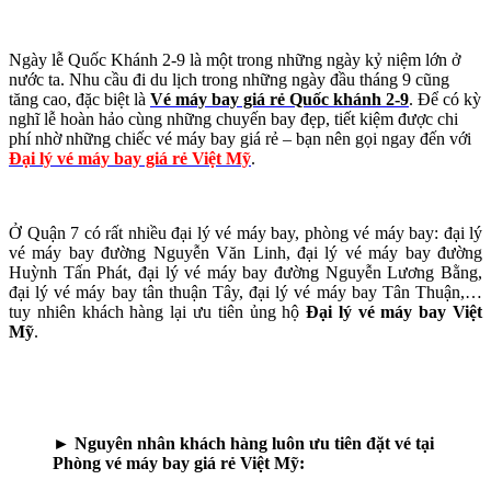
Ngày lễ Quốc Khánh 2-9 là một trong những ngày kỷ niệm lớn ở
nước ta. Nhu cầu đi du lịch trong những ngày đầu tháng 9 cũng
tăng cao, đặc biệt là
Vé máy bay giá rẻ Quốc khánh 2-9
. Để có kỳ
nghĩ lễ hoàn hảo cùng những chuyến bay đẹp, tiết kiệm được chi
phí nhờ những chiếc vé máy bay giá rẻ – bạn nên gọi ngay đến với
Đại lý vé máy bay giá rẻ Việt Mỹ
.
Ở Quận 7 có rất nhiều đại lý vé máy bay, phòng vé máy bay: đại lý
vé máy bay đường Nguyễn Văn Linh, đại lý vé máy bay đường
Huỳnh Tấn Phát, đại lý vé máy bay đường Nguyễn Lương Bằng,
đại lý vé máy bay tân thuận Tây, đại lý vé máy bay Tân Thuận,…
tuy nhiên khách hàng lại ưu tiên ủng hộ
Đại lý vé máy bay Việt
Mỹ
.
► Nguyên nhân khách hàng luôn ưu tiên đặt vé tại
Phòng vé máy bay giá rẻ Việt Mỹ: