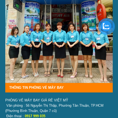
THÔNG TIN PHÒNG VÉ MÁY BAY
PHÒNG VÉ MÁY BAY GIÁ RẺ VIỆT MỸ
Văn phòng : 56 Nguyễn Thị Thập, Phường Tân Thuận, TP.HCM
(Phường Bình Thuận, Quận 7 cũ)
Điện thoại :
0917 999 035