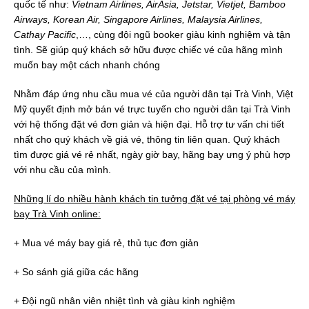
quốc tế như:
Vietnam Airlines, AirAsia, Jetstar, Vietjet, Bamboo
Airways, Korean Air, Singapore Airlines, Malaysia Airlines,
Cathay Pacific
,…, cùng đội ngũ booker giàu kinh nghiệm và tận
tình. Sẽ giúp quý khách sở hữu được chiếc vé của hãng mình
muốn bay một cách nhanh chóng
Nhằm đáp ứng nhu cầu mua vé của người dân tại Trà Vinh, Việt
Mỹ quyết định mở bán vé trực tuyến cho người dân tại Trà Vinh
với hệ thống đặt vé đơn giản và hiện đại. Hỗ trợ tư vấn chi tiết
nhất cho quý khách về giá vé, thông tin liên quan. Quý khách
tìm được giá vé rẻ nhất, ngày giờ bay, hãng bay ưng ý phù hợp
với nhu cầu của mình.
Những lí do nhiều hành khách tin tưởng đặt vé tại phòng vé máy
bay Trà Vinh online:
+ Mua vé máy bay giá rẻ, thủ tục đơn giản
+ So sánh giá giữa các hãng
+ Đội ngũ nhân viên nhiệt tình và giàu kinh nghiệm