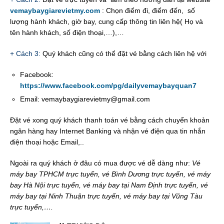
vemaybaygiarevietmy.com
: Chọn điểm đi, điểm đến, số
lượng hành khách, giờ bay, cung cấp thông tin liên hệ( Họ và
tên hành khách, số điện thoại,…),…
+ Cách 3:
Quý khách cũng có thể đặt vé bằng cách liên hệ với
Facebook:
https://www.facebook.com/pg/dailyvemaybayquan7
Email: vemaybaygiarevietmy@gmail.com
Đặt vé xong quý khách thanh toán vé bằng cách chuyển khoản
ngân hàng hay Internet Banking và nhận vé điện qua tin nhắn
điện thoại hoặc Email,..
Ngoài ra quý khách ở đâu có mua được vé dễ dàng như:
Vé
máy bay TPHCM trực tuyến, vé Bình Dương trực tuyến, vé máy
bay Hà Nội trực tuyến, vé máy bay tại Nam Định trực tuyến, vé
máy bay tại Ninh Thuận trực tuyến, vé máy bay tại Vũng Tàu
trực tuyến,….