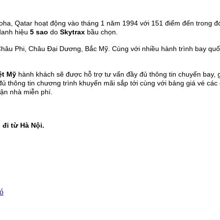
oha, Qatar hoạt động vào tháng 1 năm 1994 với 151 điểm đến trong đó
 danh hiệu
5 sao
do
Skytrax
bầu chọn.
hâu Phi, Châu Đại Dương, Bắc Mỹ. Cùng với nhiều hành trình bay quố
ệt Mỹ
hành khách sẽ được hỗ trợ tư vấn đầy đủ thông tin chuyến bay, g
thông tin chương trình khuyến mãi sắp tới cùng với bảng giá vé các c
tận nhà miễn phí.
đi từ Hà Nội.
ó