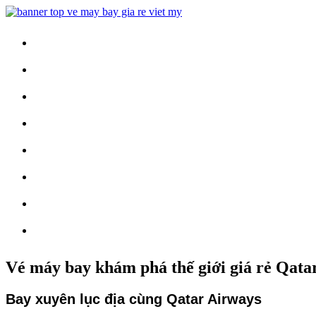
Trang Chủ
Vé Máy Bay
Vé Nội Địa
Vé Quốc Tế
Khuyến Mãi
Tin Tức
Vé Máy Bay Tết
Vé Tàu Hỏa
Vé máy bay khám phá thế giới giá rẻ Qata
Bay xuyên lục địa cùng Qatar Airways