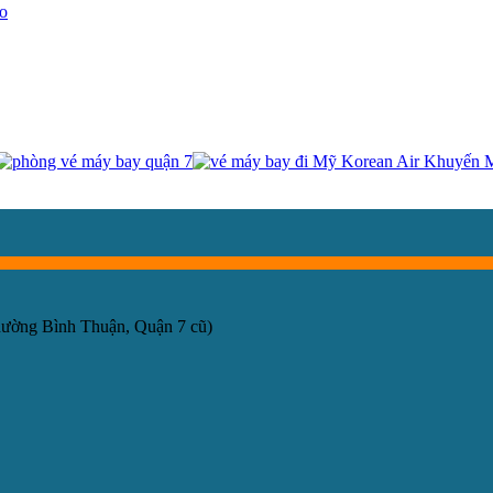
eo
hường Bình Thuận, Quận 7 cũ)