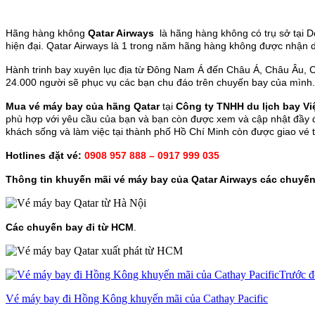
Hãng hàng không
Qatar Airways
là hãng hàng không có trụ sở tại D
hiện đại. Qatar Airways là 1 trong năm hãng hàng không được nhận
Hành trinh bay xuyên lục địa từ Đông Nam Á đến Châu Á, Châu Âu, C
24.000 người sẽ phục vụ các bạn chu đáo trên chuyến bay của mình.
Mua vé máy bay của hãng Qatar
tại
Công ty TNHH du lịch bay Vi
phù hợp với yêu cầu của bạn và bạn còn được xem và cập nhật đầy đủ 
khách sống và làm việc tại thành phố Hồ Chí Minh còn được giao vé 
Hotlines đặt vé:
0908 957 888 – 0917 999 035
Thông tin khuyến mãi vé máy bay của Qatar Airways các chuyến 
Các chuyến bay đi từ HCM
.
Trước đ
Vé máy bay đi Hồng Kông khuyến mãi của Cathay Pacific