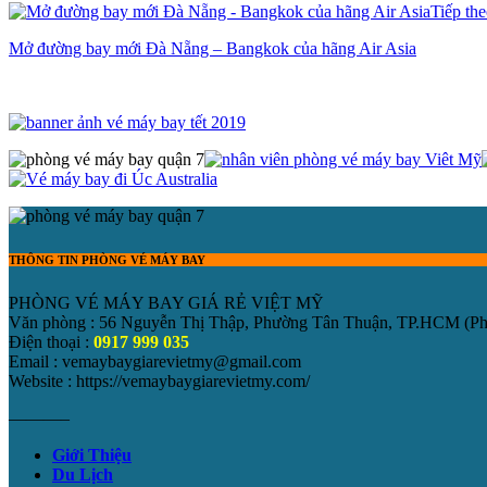
Tiếp th
Mở đường bay mới Đà Nẵng – Bangkok của hãng Air Asia
THÔNG TIN PHÒNG VÉ MÁY BAY
PHÒNG VÉ MÁY BAY GIÁ RẺ VIỆT MỸ
Văn phòng : 56 Nguyễn Thị Thập, Phường Tân Thuận, TP.HCM
(P
Điện thoại :
0917 999 035
Email : vemaybaygiarevietmy@gmail.com
Website : https://vemaybaygiarevietmy.com/
———–
Giới Thiệu
Du Lịch